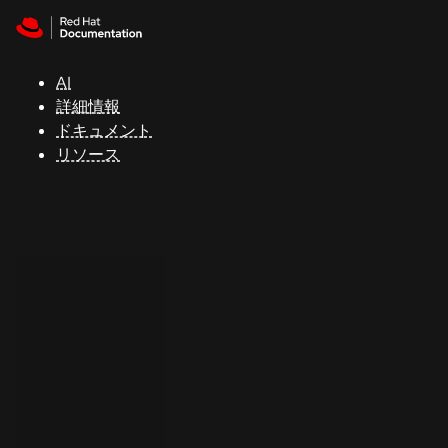
Skip to navigation
Skip to content
サ
ポ
ー
AI
ト
詳細情報
ドキュメント
リソース
コ
ン
ソ
ー
ル
開
発
者
ト
ラ