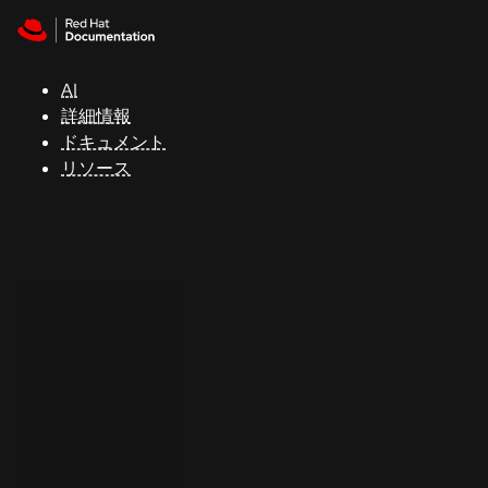
Skip to navigation
Skip to content
サ
ポ
ー
AI
ト
詳細情報
ドキュメント
リソース
コ
ン
ソ
ー
ル
開
発
者
ト
ラ