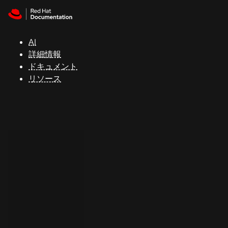
Skip to navigation
Skip to content
サ
ポ
ー
AI
ト
詳細情報
ドキュメント
リソース
コ
ン
ソ
ー
ル
開
発
者
ト
ラ