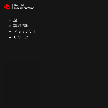
Skip to navigation
Skip to content
サ
ポ
ー
AI
ト
詳細情報
ドキュメント
リソース
コ
ン
ソ
ー
ル
開
発
者
ト
ラ