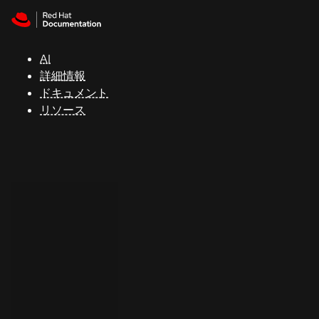
Skip to navigation
Skip to content
サ
ポ
ー
AI
ト
詳細情報
ドキュメント
リソース
コ
ン
ソ
ー
ル
開
発
者
ト
ラ