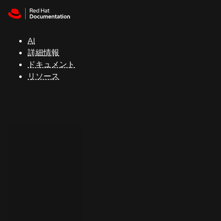
Skip to navigation
Skip to content
サ
ポ
ー
AI
ト
詳細情報
ドキュメント
リソース
コ
ン
ソ
ー
ル
開
発
者
ト
ラ