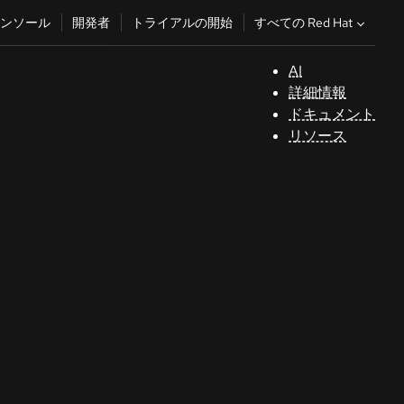
すべての Red Hat
ンソール
開発者
トライアルの開始
AI
サ
詳細情報
ポ
ドキュメント
ー
リソース
ト
コ
ン
ソ
ー
ル
開
発
者