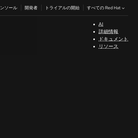
すべての Red Hat
ンソール
開発者
トライアルの開始
AI
サ
詳細情報
ポ
ドキュメント
ー
リソース
ト
コ
ン
ソ
ー
ル
開
発
者