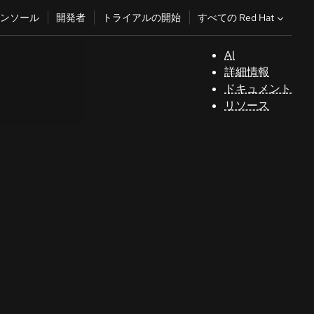
すべての Red Hat
ンソール
開発者
トライアルの開始
AI
サ
詳細情報
ポ
ドキュメント
ー
リソース
ト
コ
ン
ソ
ー
ル
開
発
者