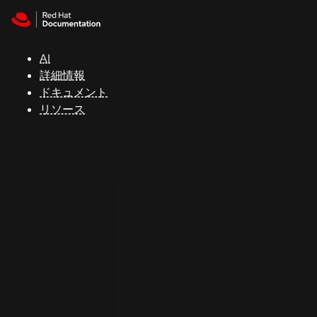
Skip to navigation
Skip to content
サ
ポ
ー
AI
ト
詳細情報
ドキュメント
リソース
コ
ン
ソ
ー
ル
開
発
者
ト
ラ