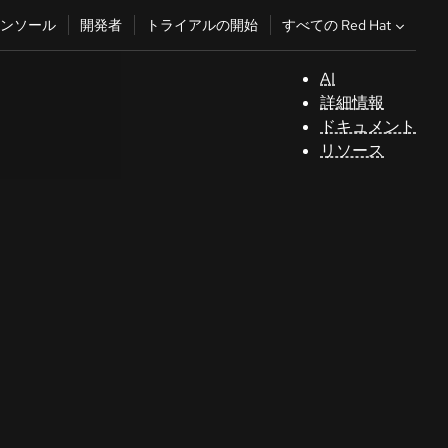
すべての Red Hat
ンソール
開発者
トライアルの開始
AI
サ
詳細情報
ポ
ドキュメント
ー
リソース
ト
コ
ン
ソ
ー
ル
開
発
者