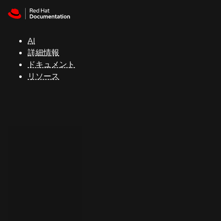
Skip to navigation
Skip to content
サ
ポ
ー
AI
ト
詳細情報
ドキュメント
リソース
コ
ン
ソ
ー
ル
開
発
者
ト
ラ