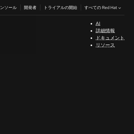
すべての Red Hat
ンソール
開発者
トライアルの開始
AI
サ
詳細情報
ポ
ドキュメント
ー
リソース
ト
コ
ン
ソ
ー
ル
開
発
者