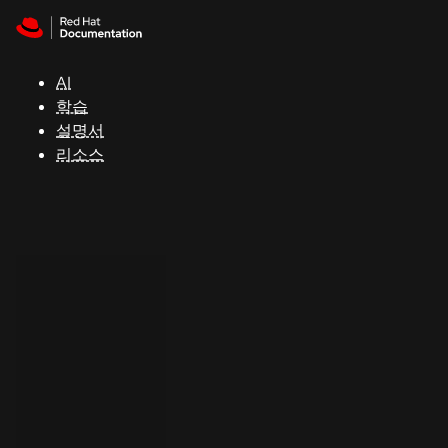
Skip to navigation
Skip to content
지
원
AI
학습
콘
설명서
솔
리소스
개
발
자
평
가
판
시
작
연