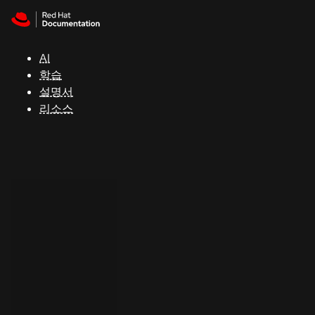
Skip to navigation
Skip to content
지
원
AI
학습
콘
설명서
솔
리소스
개
발
자
평
가
판
시
작
연