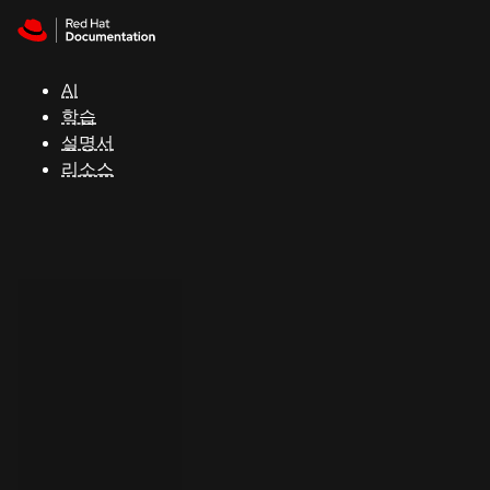
Skip to navigation
Skip to content
지
원
AI
학습
콘
설명서
솔
리소스
개
발
자
평
가
판
시
작
연