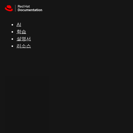
Skip to navigation
Skip to content
지
원
AI
학습
콘
설명서
솔
리소스
개
발
자
평
가
판
시
작
연