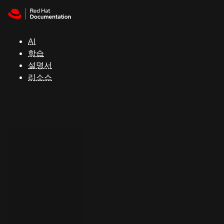
Skip to navigation
Skip to content
지
원
AI
학습
콘
설명서
솔
리소스
개
발
자
평
가
판
시
작
연