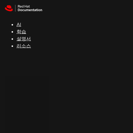
Skip to navigation
Skip to content
지
원
AI
학습
콘
설명서
솔
리소스
개
발
자
평
가
판
시
작
연