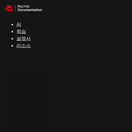
Skip to navigation
Skip to content
지
원
AI
학습
콘
설명서
솔
리소스
개
발
자
평
가
판
시
작
연