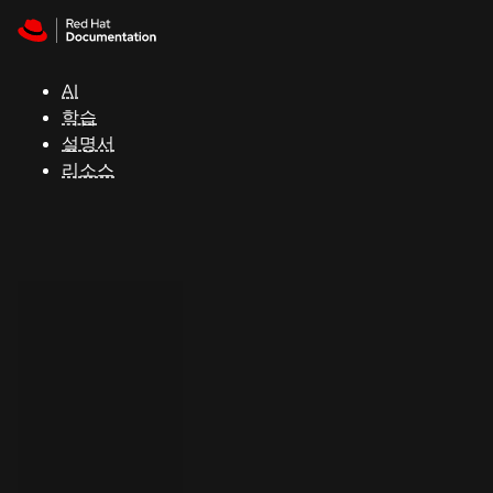
Skip to navigation
Skip to content
지
원
AI
학습
콘
설명서
솔
리소스
개
발
자
평
가
판
시
작
연