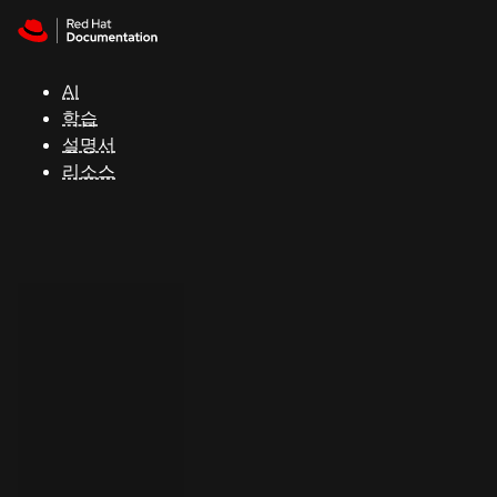
Skip to navigation
Skip to content
지
원
AI
학습
콘
설명서
솔
리소스
개
발
자
평
가
판
시
작
연