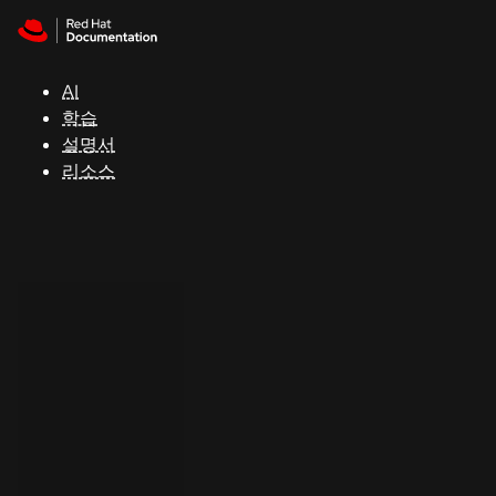
Skip to navigation
Skip to content
지
원
AI
학습
콘
설명서
솔
리소스
개
발
자
평
가
판
시
작
연