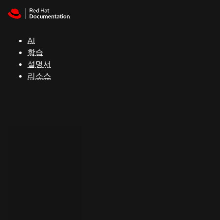
Skip to navigation
Skip to content
지
원
AI
학습
콘
설명서
솔
리소스
개
발
자
평
가
판
시
작
연