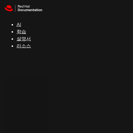
Skip to navigation
Skip to content
지
원
AI
학습
콘
설명서
솔
리소스
개
발
자
평
가
판
시
작
연