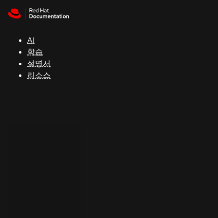
Skip to navigation
Skip to content
지
원
AI
학습
콘
설명서
솔
리소스
개
발
자
평
가
판
시
작
연