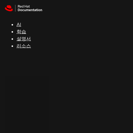
Skip to navigation
Skip to content
지
원
AI
학습
콘
설명서
솔
리소스
개
발
자
평
가
판
시
작
연