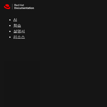
Skip to navigation
Skip to content
지
원
AI
학습
콘
설명서
솔
리소스
개
발
자
평
가
판
시
작
연