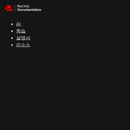
Skip to navigation
Skip to content
지
원
AI
학습
콘
설명서
솔
리소스
개
발
자
평
가
판
시
작
연