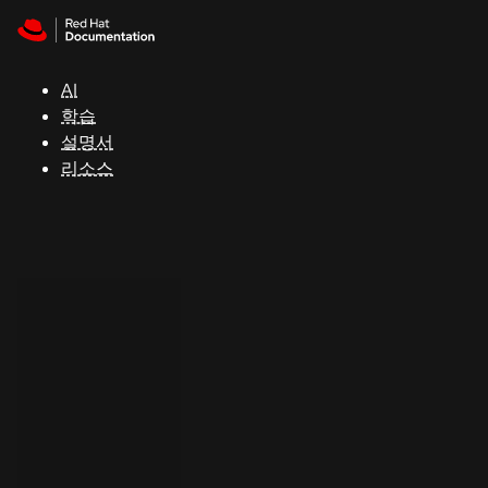
Skip to navigation
Skip to content
지
원
AI
학습
콘
설명서
솔
리소스
개
발
자
평
가
판
시
작
연