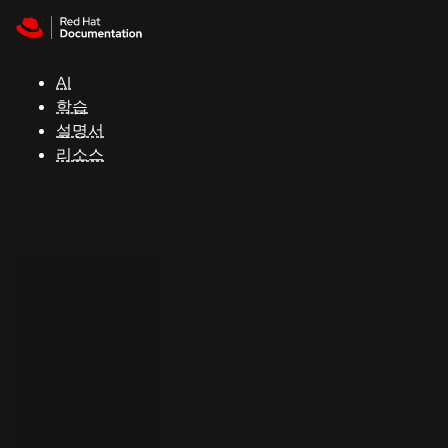
Skip to navigation
Skip to content
지
원
AI
학습
콘
설명서
솔
리소스
개
발
자
평
가
판
시
작
연