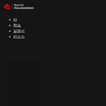
Skip to navigation
Skip to content
지
원
AI
학습
콘
설명서
솔
리소스
개
발
자
평
가
판
시
작
연