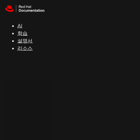
Skip to navigation
Skip to content
지
원
AI
학습
콘
설명서
솔
리소스
개
발
자
평
가
판
시
작
연