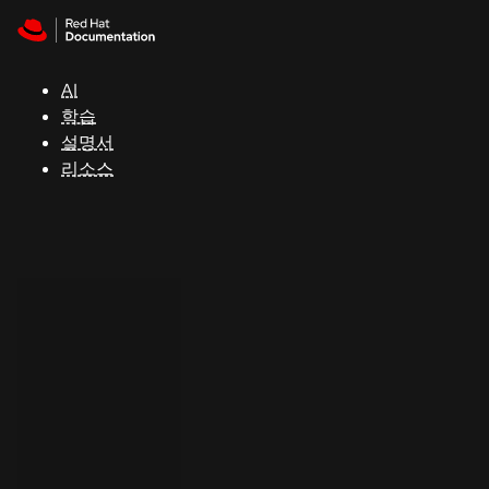
Skip to navigation
Skip to content
지
원
AI
학습
콘
설명서
솔
리소스
개
발
자
평
가
판
시
작
연