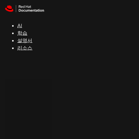
Skip to navigation
Skip to content
지
원
AI
학습
콘
설명서
솔
리소스
개
발
자
평
가
판
시
작
연