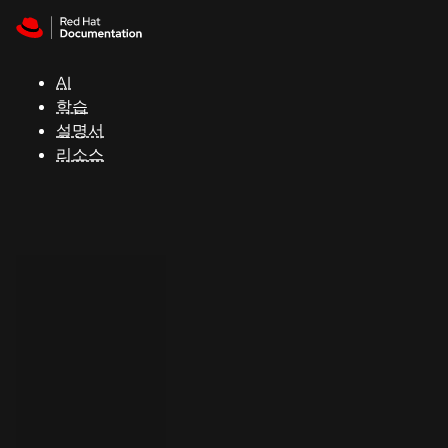
Skip to navigation
Skip to content
지
원
AI
학습
콘
설명서
솔
리소스
개
발
자
평
가
판
시
작
연