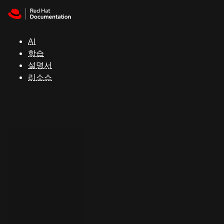
Skip to navigation
Skip to content
지
원
AI
학습
콘
설명서
솔
리소스
개
발
자
평
가
판
시
작
연