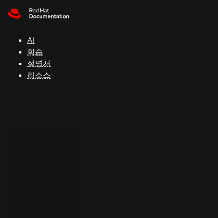
Skip to navigation
Skip to content
지
원
AI
학습
콘
설명서
솔
리소스
개
발
자
평
가
판
시
작
연