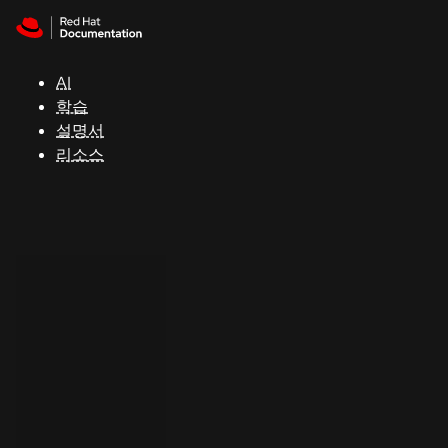
Skip to navigation
Skip to content
지
원
AI
학습
콘
설명서
솔
리소스
개
발
자
평
가
판
시
작
연