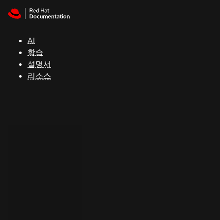
Skip to navigation
Skip to content
지
원
AI
학습
콘
설명서
솔
리소스
개
발
자
평
가
판
시
작
연