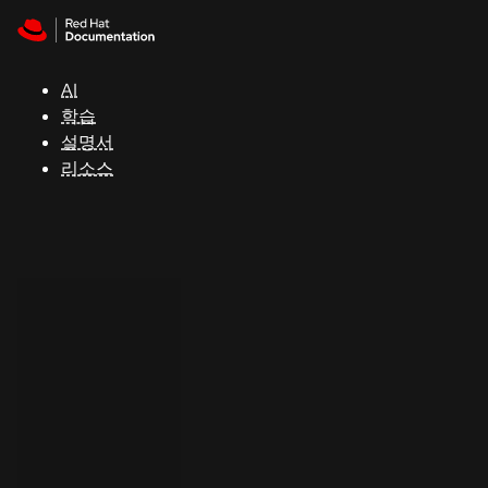
Skip to navigation
Skip to content
지
원
AI
학습
콘
설명서
솔
리소스
개
발
자
평
가
판
시
작
연