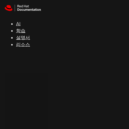
Skip to navigation
Skip to content
지
원
AI
학습
콘
설명서
솔
리소스
개
발
자
평
가
판
시
작
연