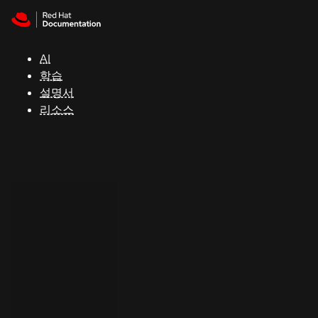
Skip to navigation
Skip to content
지
원
AI
학습
콘
설명서
솔
리소스
개
발
자
평
가
판
시
작
연