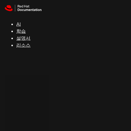
Skip to navigation
Skip to content
지
원
AI
학습
콘
설명서
솔
리소스
개
발
자
평
가
판
시
작
연