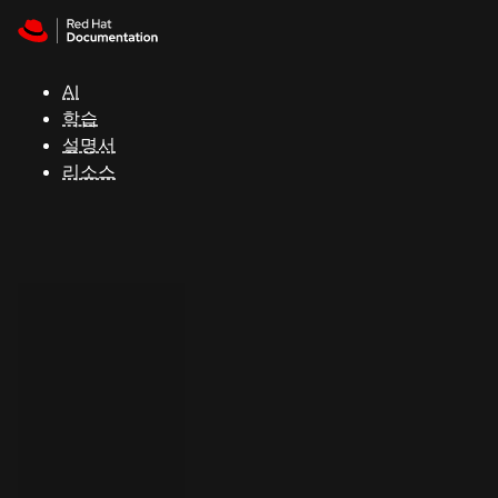
Skip to navigation
Skip to content
지
원
AI
학습
콘
설명서
솔
리소스
개
발
자
평
가
판
시
작
연