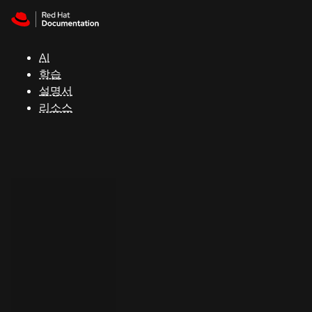
Skip to navigation
Skip to content
지
원
AI
학습
콘
설명서
솔
리소스
개
발
자
평
가
판
시
작
연