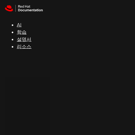
Skip to navigation
Skip to content
지
원
AI
학습
콘
설명서
솔
리소스
개
발
자
평
가
판
시
작
연