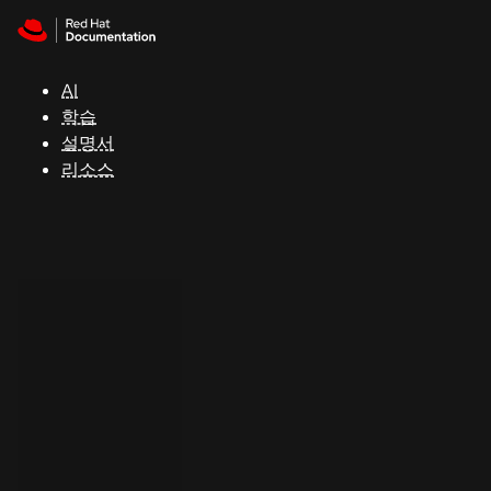
Skip to navigation
Skip to content
지
원
AI
학습
콘
설명서
솔
리소스
개
발
자
평
가
판
시
작
연