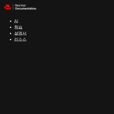
Skip to navigation
Skip to content
지
원
AI
학습
콘
설명서
솔
리소스
개
발
자
평
가
판
시
작
연