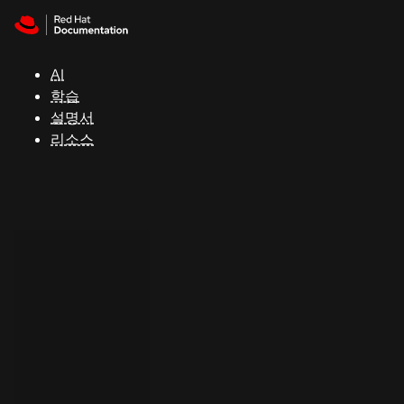
Skip to navigation
Skip to content
지
원
AI
학습
콘
설명서
솔
리소스
개
발
자
평
가
판
시
작
연